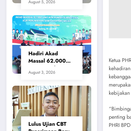
August 5, 2026
Waktu Layanan
untuk Pengukuran
Tanah dan
Peralihan Hak
Hadiri Akad
Ketua PHR
Massal 62.000
KPR Rumah
kehadiran
August 3, 2026
Subsidi, Menteri
kebanggaa
Nusron: Legalitas
merupakan
Tanah Beri
kebijakan 
Kepastian bagi
Masyarakat
“Bimbinga
penting b
Lulus Ujian CBT
PHRI BPD 