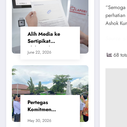
“Semoga s
perhatian 
Ashok Ku
Alih Media ke
Source: s
Sertipikat
Elektronik,
June 22, 2026
68 tot
Masyarakat
Merasa Jauh Lebih
Praktis dan
Berikan Rasa
Aman
Pertegas
Komitmen
Penataan Kota,
May 30, 2026
SMSI Apresiasi