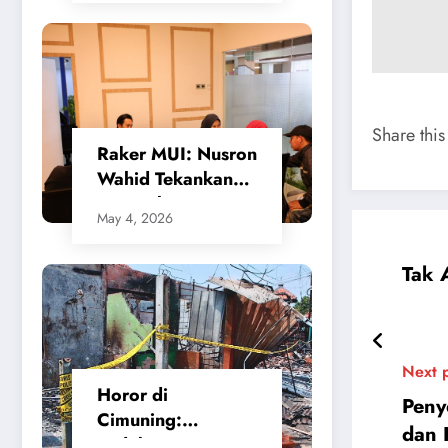
Gerak Cepat
Walikota Cilegon
Share this
​Raker MUI: Nusron
Wahid Tekankan
Keseimbangan
May 4, 2026
Sistem
Penanggulangan
Tak 
Bencana
Next 
Horor di
Peny
Cimuning:
dan 
Ledakan SPBE