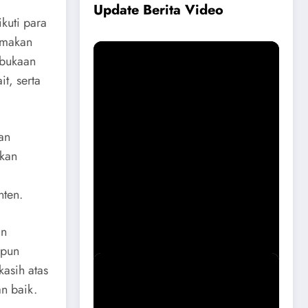
Update Berita Vide
o
kuti para
n makan
mbukaan
t, serta
an
tkan
Permohonan Maaf dari Pemkab
nten.
Magetan Soal Puskesmas Sukomoro
Viral
an
upun
kasih atas
an baik.