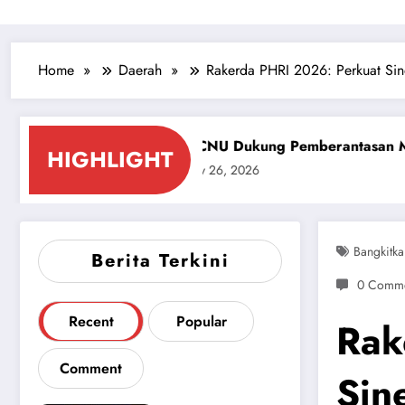
Home
Daerah
Rakerda PHRI 2026: Perkuat Sine
RI
PCNU Dukung Pemberantasan Miras dan Pekat Kabu
HIGHLIGHT
July 26, 2026
Bangkitka
Berita Terkini
0 Comme
Recent
Popular
Rak
Comment
Sin