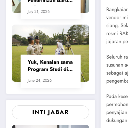
Penerimaan Baru,
Calon Taruna/i
Rangkaian
July 21, 2026
Politeknik Agraria
vendor mi
STPN Ikuti Seleksi
siang. Se
Lanjutan
resmi RAK
jajaran p
Seluruh r
Yuk, Kenalan sama
susunan a
Program Studi di
sebagai a
Politeknik Agraria
pengemban
June 24, 2026
STPN
Pada kese
permohona
INTI JABAR
penyajian
dukungan 