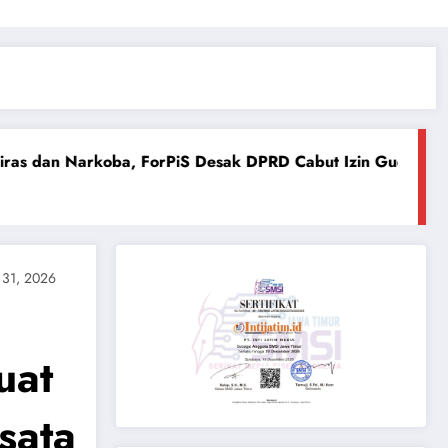
ForPiS Desak DPRD Cabut Izin Gudang Berkedok Toko
P
Ju
 31, 2026
uat
sata