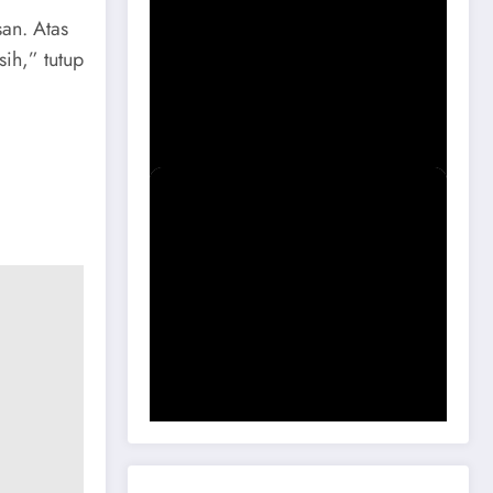
an. Atas
sih,” tutup
Sidak Bangli Maospati, Berpotensi
Dibongkar
Komisi B DPRD Magetan Minta RDP
Kaitan Job Fair 2025