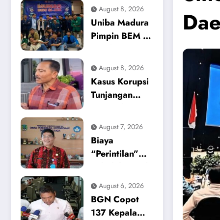
August 8, 2026
Dae
Uniba Madura
Pimpin BEM SI
Kerakyatan
Jatim,
August 8, 2026
Independensi
Kasus Korupsi
Gerakan Jadi
Tunjangan
Garis Batas
Perumahan
DPRD
August 7, 2026
Ponorogo
Biaya
Terkuak, Partai
“Perintilan”
Nasdem
Sekolah Masih
Inisiatif
Mencekik,
August 6, 2026
Kembalikan
Dikpora
BGN Copot
Uang Rp 748
Magetan Buka
137 Kepala
Juta