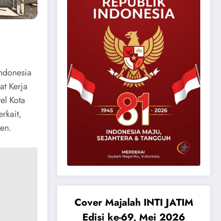
ndonesia
t Kerja
el Kota
rkait,
en.
Cover Majalah INTI JATIM
Edisi ke-69, Mei 2026