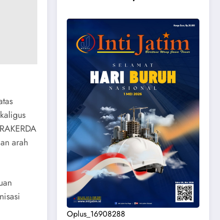
atas
kaligus
a RAKERDA
dan arah
uan
nisasi
Oplus_16908288