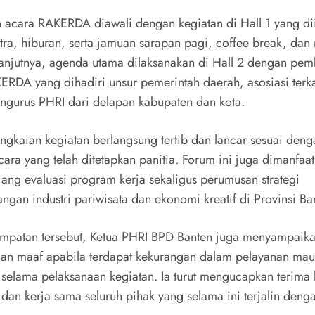
 acara RAKERDA diawali dengan kegiatan di Hall 1 yang dii
tra, hiburan, serta jamuan sarapan pagi, coffee break, da
lanjutnya, agenda utama dilaksanakan di Hall 2 dengan pe
ERDA yang dihadiri unsur pemerintah daerah, asosiasi terkai
engurus PHRI dari delapan kabupaten dan kota.
angkaian kegiatan berlangsung tertib dan lancar sesuai deng
cara yang telah ditetapkan panitia. Forum ini juga dimanfaa
jang evaluasi program kerja sekaligus perumusan strategi
gan industri pariwisata dan ekonomi kreatif di Provinsi Ba
mpatan tersebut, Ketua PHRI BPD Banten juga menyampaik
n maaf apabila terdapat kekurangan dalam pelayanan ma
 selama pelaksanaan kegiatan. Ia turut mengucapkan terima 
dan kerja sama seluruh pihak yang selama ini terjalin deng