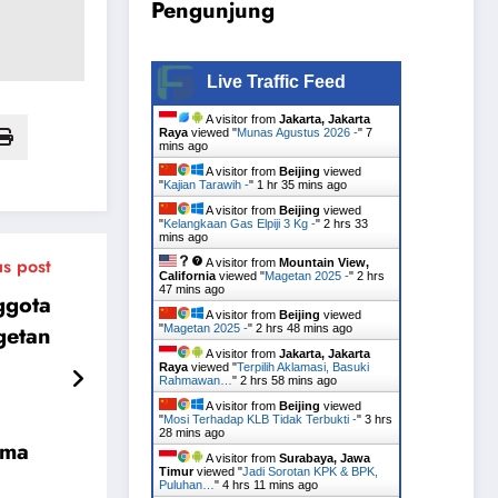
Pengunjung
Live Traffic Feed
A visitor from
Jakarta, Jakarta
Raya
viewed "
Munas Agustus 2026 -
"
7
mins ago
A visitor from
Beijing
viewed
"
Kajian Tarawih -
"
1 hr 35 mins ago
A visitor from
Beijing
viewed
"
Kelangkaan Gas Elpiji 3 Kg -
"
2 hrs 33
mins ago
us post
A visitor from
Mountain View,
California
viewed "
Magetan 2025 -
"
2 hrs
47 mins ago
ggota
A visitor from
Beijing
viewed
getan
"
Magetan 2025 -
"
2 hrs 48 mins ago
A visitor from
Jakarta, Jakarta
Raya
viewed "
Terpilih Aklamasi, Basuki
Rahmawan…
"
2 hrs 58 mins ago
A visitor from
Beijing
viewed
"
Mosi Terhadap KLB Tidak Terbukti -
"
3 hrs
28 mins ago
ama
A visitor from
Surabaya, Jawa
Timur
viewed "
Jadi Sorotan KPK & BPK,
Puluhan…
"
4 hrs 11 mins ago