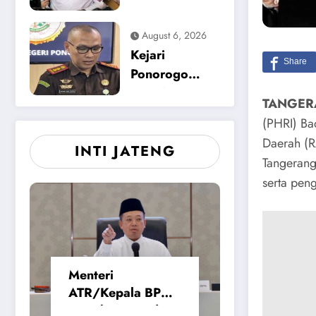
Suara Soal
Dapur SPPG,
Polemik
Sinyal Tegas
August 6, 2026
Seragam dan
Zero Tolerance
Kejari
Modul
Keracunan
Ponorogo
Makanan dan
Tetapkan
TANGERA
Korupsi
Tersangka
(PHRI) Ba
Baru, Kasus
Daerah (R
INTI JATENG
Dugaan
Tangerang.
Korupsi
serta pen
Tunjangan
Perumahan
DPRD 2023-
2026
Menteri
ATR/Kepala BPN
Tetapkan Standar