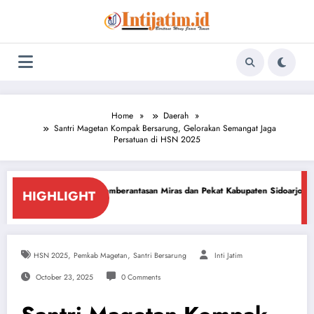
Skip
to
content
Home
Daerah
Santri Magetan Kompak Bersarung, Gelorakan Semangat Jaga
Persatuan di HSN 2025
ng Pemberantasan Miras dan Pekat Kabupaten Sidoarjo
Sidoarjo Darurat 
HIGHLIGHT
6
July 18, 2026
,
,
HSN 2025
Pemkab Magetan
Santri Bersarung
Inti Jatim
October 23, 2025
0 Comments