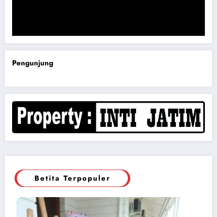
Komisi B DPRD Magetan Minta RDP Kaitan Job Fair 2025
Pengunjung
Betita Terpopuler