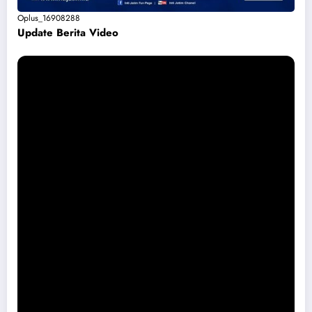
Oplus_16908288
Update Berita Vide
o
Permohonan Maaf dari Pemkab Magetan Soal Puskesmas Sukomoro
Viral