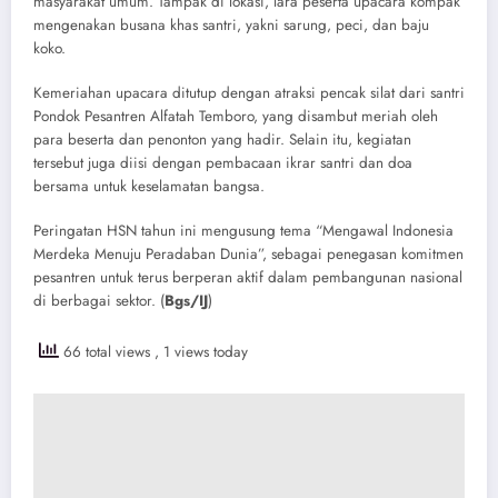
masyarakat umum. Tampak di lokasi, lara peserta upacara kompak
mengenakan busana khas santri, yakni sarung, peci, dan baju
koko.
​Kemeriahan upacara ditutup dengan atraksi pencak silat dari santri
Pondok Pesantren Alfatah Temboro, yang disambut meriah oleh
para beserta dan penonton yang hadir. Selain itu, kegiatan
tersebut juga diisi dengan pembacaan ikrar santri dan doa
bersama untuk keselamatan bangsa.
​Peringatan HSN tahun ini mengusung tema “Mengawal Indonesia
Merdeka Menuju Peradaban Dunia”, sebagai penegasan komitmen
pesantren untuk terus berperan aktif dalam pembangunan nasional
di berbagai sektor. (
Bgs/IJ
)
66 total views
, 1 views today