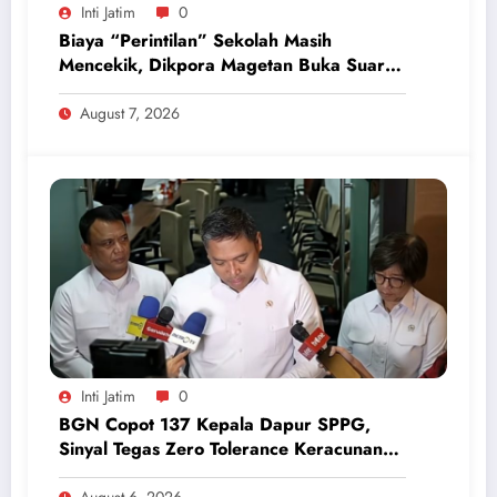
Inti Jatim
0
Biaya “Perintilan” Sekolah Masih
Mencekik, Dikpora Magetan Buka Suara
Soal Polemik Seragam dan Modul
August 7, 2026
Inti Jatim
0
BGN Copot 137 Kepala Dapur SPPG,
Sinyal Tegas Zero Tolerance Keracunan
Makanan dan Korupsi
August 6, 2026