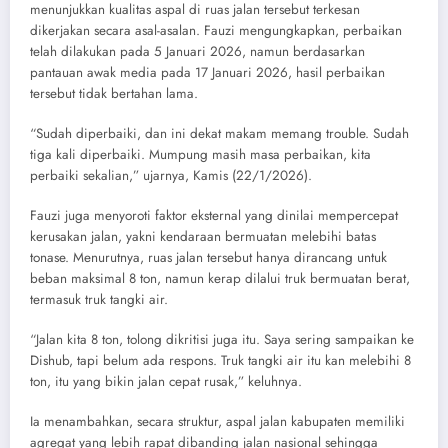
menunjukkan kualitas aspal di ruas jalan tersebut terkesan
dikerjakan secara asal-asalan. Fauzi mengungkapkan, perbaikan
telah dilakukan pada 5 Januari 2026, namun berdasarkan
pantauan awak media pada 17 Januari 2026, hasil perbaikan
tersebut tidak bertahan lama.
“Sudah diperbaiki, dan ini dekat makam memang trouble. Sudah
tiga kali diperbaiki. Mumpung masih masa perbaikan, kita
perbaiki sekalian,” ujarnya, Kamis (22/1/2026).
Fauzi juga menyoroti faktor eksternal yang dinilai mempercepat
kerusakan jalan, yakni kendaraan bermuatan melebihi batas
tonase. Menurutnya, ruas jalan tersebut hanya dirancang untuk
beban maksimal 8 ton, namun kerap dilalui truk bermuatan berat,
termasuk truk tangki air.
“Jalan kita 8 ton, tolong dikritisi juga itu. Saya sering sampaikan ke
Dishub, tapi belum ada respons. Truk tangki air itu kan melebihi 8
ton, itu yang bikin jalan cepat rusak,” keluhnya.
Ia menambahkan, secara struktur, aspal jalan kabupaten memiliki
agregat yang lebih rapat dibanding jalan nasional sehingga