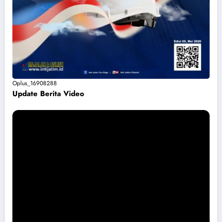
Oplus_16908288
Update Berita Vide
o