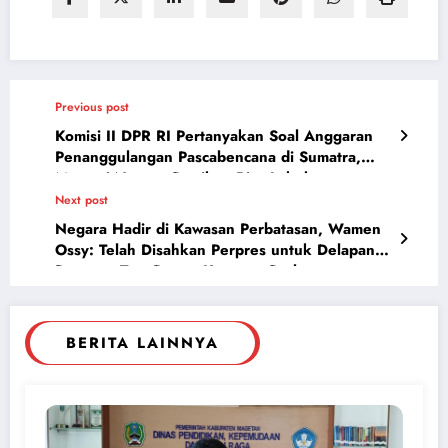
Previous post
Komisi II DPR RI Pertanyakan Soal Anggaran
Penanggulangan Pascabencana di Sumatra,
Menteri Nusron Pastikan Bisa Lakukan
Refocusing
Next post
Negara Hadir di Kawasan Perbatasan, Wamen
Ossy: Telah Disahkan Perpres untuk Delapan
Rencana Tata Ruang Kawasan Perbatasan
Negara
BERITA LAINNYA