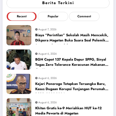
Berita Terkini
Recent
Popular
Comment
August 7, 2026
Biaya “Perintilan” Sekolah Masih Mencekik,
Dikpora Magetan Buka Suara Soal Polemik
Seragam dan Modul
August 6, 2026
BGN Copot 137 Kepala Dapur SPPG, Sinyal
Tegas Zero Tolerance Keracunan Makanan
dan Korupsi
August 6, 2026
Kejari Ponorogo Tetapkan Tersangka Baru,
Kasus Dugaan Korupsi Tunjangan Perumahan
DPRD 2023-2026
August 6, 2026
Khitan Gratis ke-9 Meriahkan HUT ke-12
Media Pewarta di Magetan