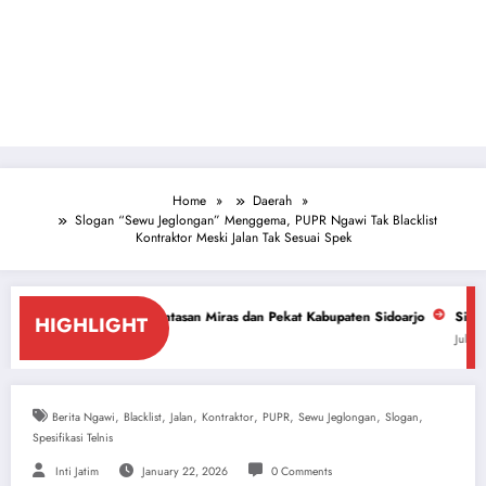
Home
Daerah
Slogan “Sewu Jeglongan” Menggema, PUPR Ngawi Tak Blacklist
Kontraktor Meski Jalan Tak Sesuai Spek
rantasan Miras dan Pekat Kabupaten Sidoarjo
Sidoarjo Darurat Miras da
HIGHLIGHT
July 18, 2026
,
,
,
,
,
,
,
Berita Ngawi
Blacklist
Jalan
Kontraktor
PUPR
Sewu Jeglongan
Slogan
Spesifikasi Telnis
Inti Jatim
January 22, 2026
0 Comments