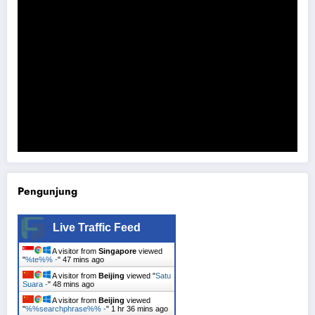
Komisi B DPRD Magetan Minta RDP Kaitan Job Fair 2025
Pengunjung
Live Traffic Feed
A visitor from
Singapore
viewed
"
%te%% -
"
47 mins ago
A visitor from
Beijing
viewed "
Satu
Suara -
"
48 mins ago
A visitor from
Beijing
viewed
"
%%searchphrase%% -
"
1 hr 36 mins ago