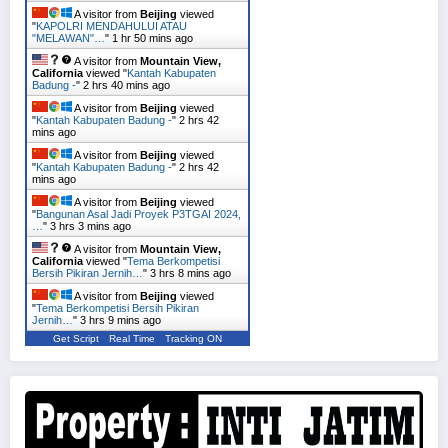
A visitor from
Beijing
viewed
"
KAPOLRI MENDAHULUI ATAU
"MELAWAN"…
"
1 hr 50 mins ago
A visitor from
Mountain View,
California
viewed "
Kantah Kabupaten
Badung -
"
2 hrs 40 mins ago
A visitor from
Beijing
viewed
"
Kantah Kabupaten Badung -
"
2 hrs 42
mins ago
A visitor from
Beijing
viewed
"
Kantah Kabupaten Badung -
"
2 hrs 42
mins ago
A visitor from
Beijing
viewed
"
Bangunan Asal Jadi Proyek P3TGAI 2024,
…
"
3 hrs 3 mins ago
A visitor from
Mountain View,
California
viewed "
Tema Berkompetisi
Bersih Pikiran Jernih…
"
3 hrs 8 mins ago
A visitor from
Beijing
viewed
"
Tema Berkompetisi Bersih Pikiran
Jernih…
"
3 hrs 9 mins ago
Get Script
Real Time
Tracking ON