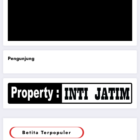
Komisi B DPRD Magetan Minta RDP Kaitan Job Fair 2025
Pengunjung
Betita Terpopuler