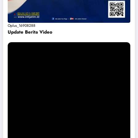
Oplus_16908288
Update Berita Vide
o
Permohonan Maaf dari Pemkab Magetan Soal Puskesmas Sukomoro