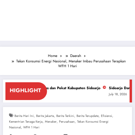
Home
Daerah
Tekan Konsumsi Energi Nasional, Menaker Imbau Perusahaan Terapkan
WFH 1 Hari
iras dan Pekat Kabupaten Sidoarjo
Sidoarjo Darurat Miras dan Narkoba,
HIGHLIGHT
July 18, 2026
,
,
,
,
,
Berita Hari Ini
Berita Jakarta
Berita Terkini
Berita Terupdate
Efisiensi
,
,
,
Kementrian Tenaga Kerja
Menaker
Perusahaan
Tekan Konsumsi Energi
,
Nasional
WFH 1 Hari