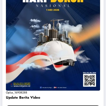
Oplus_16908288
Update Berita Vide
o