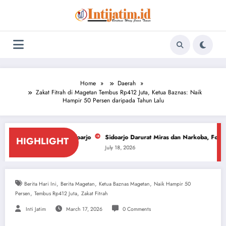
Skip
to
content
Home
Daerah
Zakat Fitrah di Magetan Tembus Rp412 Juta, Ketua Baznas: Naik
Hampir 50 Persen daripada Tahun Lalu
Sidoarjo
Sidoarjo Darurat Miras dan Narkoba, ForPiS Desak DPRD Cabut 
HIGHLIGHT
July 18, 2026
,
,
,
Berita Hari Ini
Berita Magetan
Ketua Baznas Magetan
Naik Hampir 50
,
,
Persen
Tembus Rp412 Juta
Zakat Fitrah
Inti Jatim
March 17, 2026
0 Comments