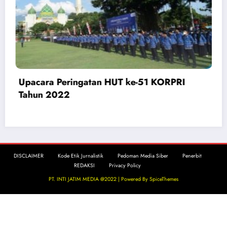
HUT PGRI Ke-51 Tahun 2022, Seminar
Akbar “Stop Bad Words and Bullying”
DISCLAIMER
Kode Etik Jurnalistik
Pedoman Media Siber
Penerbit
REDAKSI
Privacy Policy
PT. INTI JATIM MEDIA @2022 | Powered By
SpiceThemes