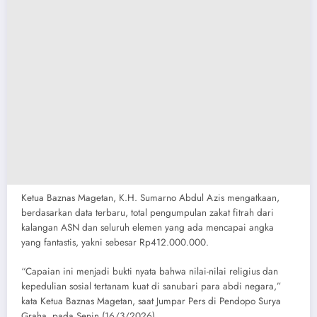
​Ketua Baznas Magetan, K.H. Sumarno Abdul Azis mengatkaan,
berdasarkan data terbaru, total pengumpulan zakat fitrah dari
kalangan ASN dan seluruh elemen yang ada mencapai angka
yang fantastis, yakni sebesar Rp412.000.000.
“Capaian ini menjadi bukti nyata bahwa nilai-nilai religius dan
kepedulian sosial tertanam kuat di sanubari para abdi negara,”
kata Ketua Baznas Magetan, saat Jumpar Pers di Pendopo Surya
Graha, pada Senin (16/3/2026).