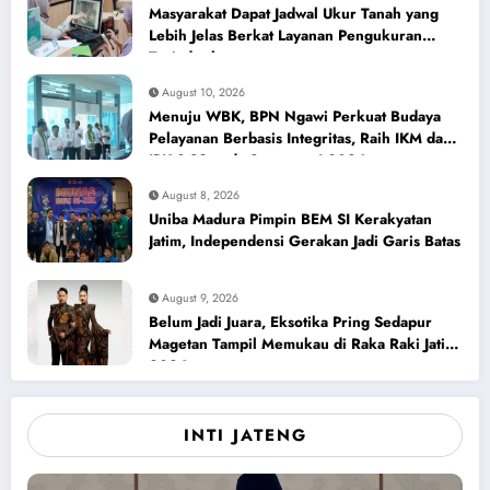
Masyarakat Dapat Jadwal Ukur Tanah yang
Lebih Jelas Berkat Layanan Pengukuran
Terjadwal
August 10, 2026
Menuju WBK, BPN Ngawi Perkuat Budaya
Pelayanan Berbasis Integritas, Raih IKM dan
IPK 3,89 pada Semester I 2026
August 8, 2026
Uniba Madura Pimpin BEM SI Kerakyatan
Jatim, Independensi Gerakan Jadi Garis Batas
August 9, 2026
Belum Jadi Juara, Eksotika Pring Sedapur
Magetan Tampil Memukau di Raka Raki Jatim
2026
INTI JATENG