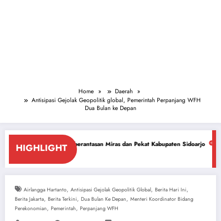
Home
Daerah
Antisipasi Gejolak Geopolitik global, Pemerintah Perpanjang WFH
Dua Bulan ke Depan
mberantasan Miras dan Pekat Kabupaten Sidoarjo
Sidoarjo Darurat Mira
HIGHLIGHT
July 18, 2026
,
,
,
Airlangga Hartanto
Antisipasi Gejolak Geopolitik Global
Berita Hari Ini
,
,
,
Berita Jakarta
Berita Terkini
Dua Bulan Ke Depan
Menteri Koordinator Bidang
,
,
Perekonomian
Pemerintah
Perpanjang WFH