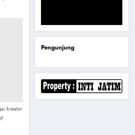
Komisi B DPRD Magetan Minta RDP
Kaitan Job Fair 2025
Pengunjung
ai kreator
ap