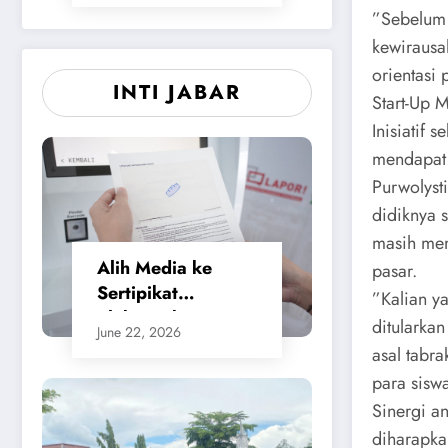
​”Sebelum
kewirausa
orientasi
INTI JABAR
Start-Up 
​Inisiatif
mendapat 
Purwolysti
didiknya 
masih mem
Alih Media ke
pasar.
Sertipikat
​”Kalian y
Elektronik,
ditularka
June 22, 2026
Masyarakat
asal tabr
Merasa Jauh Lebih
para sisw
Praktis dan
​Sinergi a
Berikan Rasa
diharapka
Aman