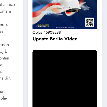
aha tidak
 paham
ereka
as
Oplus_16908288
Update Berita Vide
o
rusan.
ajib
onten
lai
n.
aidir,
hun
ple-
Permohonan Maaf dari Pemkab