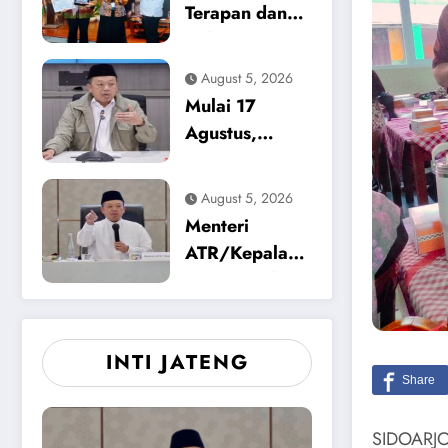
di Magetan
Terapan dan
2026
Solusi
Lingkungan,
August 5, 2026
Pemkab
Mulai 17
Magetan
Agustus,
Apresiasi
Kementerian
ICAPSTURE
ATR/BPN Uji
August 5, 2026
2026 Unesa
Coba Layanan
Menteri
Peralihan Hak
ATR/Kepala
10 Hari di 15
BPN Tetapkan
Kantah
Standar Waktu
Layanan untuk
INTI JATENG
Pengukuran
Tanah dan
Peralihan Hak
SIDOARJO 