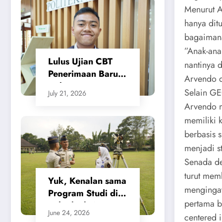
Tanah Beri
​Menurut A
Kepastian bagi
hanya dit
Masyarakat
bagaimana
​”Anak-an
Lulus Ujian CBT
nantinya 
Penerimaan Baru,
Arvendo d
Calon Taruna/i
​Selain G
July 21, 2026
Politeknik Agraria
Arvendo m
STPN Ikuti Seleksi
memiliki 
Lanjutan
berbasis s
menjadi s
​Senada d
turut mem
Yuk, Kenalan sama
mengingat
Program Studi di
pertama b
Politeknik Agraria
June 24, 2026
centered i
STPN