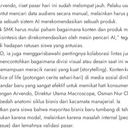
rvendo, riset pasar hari ini sudah melompat jauh. Pelaku us
untut mencari data audiens secara manual, melainkan harus
 sebuah sistem AI merekomendasikan sebuah produk.
ak SMK harus mulai paham bagaimana konten dan produk m
disintesis dan direkomendasikan oleh mesin pencari AI,” teg
i hadapan ratusan siswa yang antusias.
EO, ia juga menggarisbawahi pentingnya kolaborasi lintas ju
encontohkan bagaimana divisi visual atau desain saat ini w
kemampuan meracik narasi yang kuat (storytelling). Konten-k
lice of life (potongan cerita sehari-hari) di media sosial dini
tandar baru yang sangat efektif untuk memikat hati konsume
engan Arvendo, Direktur Utama Macroscope, Osman Nur Ch
bedah anatomi siklus bisnis dari kacamata manajerial. Ia
kan para siswa bahwa mayoritas bisnis baru tumbang di ta
ukan karena modal, melainkan karena masalah internal (peo
ssue) dan lemahnya validasi pasar.