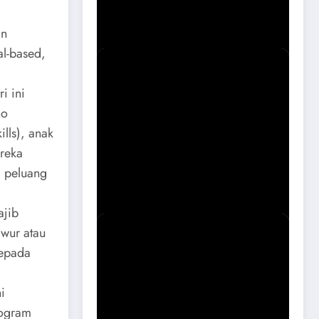
Magetan Soal Puskesmas Sukomoro
Viral
an
al-based,
i ini
no
lls), anak
reka
Sidak Bangli Maospati, Berpotensi
a peluang
Dibongkar
ajib
awur atau
kepada
i
rogram