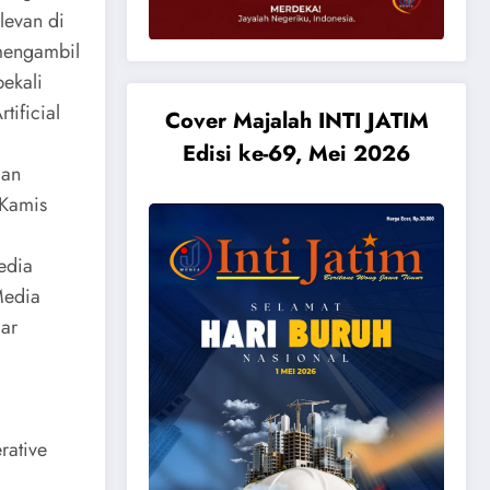
levan di
 mengambil
ekali
tificial
Cover Majalah INTI JATIM
Edisi ke-69, Mei 2026
gan
 Kamis
edia
Media
jar
rative