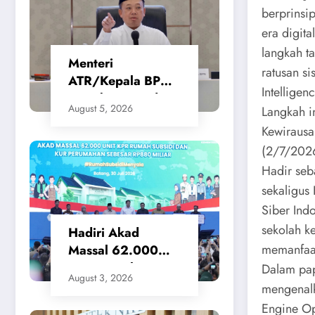
berprinsip
era digit
langkah t
Menteri
ratusan si
ATR/Kepala BPN
Intelligenc
Tetapkan Standar
August 5, 2026
​Langkah 
Waktu Layanan
Kewirausa
untuk Pengukuran
Tanah dan
(2/7/202
Peralihan Hak
​Hadir se
sekaligus
Siber Ind
sekolah k
Hadiri Akad
memanfaat
Massal 62.000
KPR Rumah
​Dalam pa
August 3, 2026
Subsidi, Menteri
mengenalk
Nusron: Legalitas
Engine Op