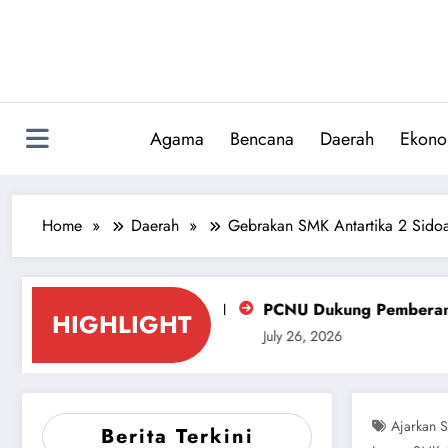
Skip
to
content
Agama
Bencana
Daerah
Ekono
Home
Daerah
Gebrakan SMK Antartika 2 Sidoar
 ke-81 RI
PCNU Dukung Pemberantasan Miras dan Peka
HIGHLIGHT
July 26, 2026
Ajarkan 
Berita Terkini