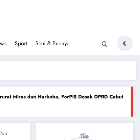
iwa
Sport
Seni & Budaya
rkoba, ForPiS Desak DPRD Cabut Izin Gudang Berkedok Tok
Pola