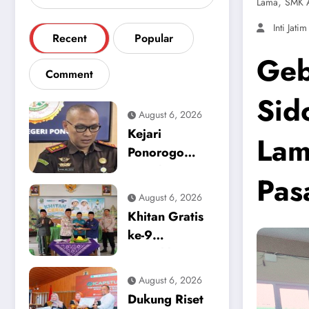
,
Lama
SMK A
Inti Jatim
Recent
Popular
Geb
Comment
Sid
August 6, 2026
Kejari
Lam
Ponorogo
Tetapkan
Pas
Tersangka
August 6, 2026
Baru, Kasus
Khitan Gratis
Dugaan
ke-9
Korupsi
Meriahkan
Tunjangan
HUT ke-12
August 6, 2026
Perumahan
Media Pewarta
Dukung Riset
DPRD 2023-