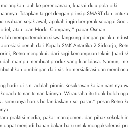
 melangkah jauh ke perencanaan, kuasai dulu pola pikir
haannya. Tetapkan target dengan prinsip SMART dan tentuk
 perusahaan sejak awal, apakah ingin bergerak sebagai Soci
Model, atau Lean Model Company,” papar Osman.
 sekolah mempertemukan siswa langsung dengan pelaku industr
apresiasi penuh dari Kepala SMK Antartika 2 Sidoarjo, Ret
orini, Retno mengakui, dari segi kemampuan teknis (hard ski
sudah mampu membuat produk yang luar biasa. Namun, me
butuhkan bimbingan dari sisi komersialisasi dan membac
ang hadir di sini adalah pionir. Kesuksesan kalian nantinya w
n kepada teman-teman lainnya. Wirausaha itu tidak boleh ng
ak, semuanya harus berlandaskan riset pasar,” pesan Retno 
anya.
ntara praktisi media, pakar manajemen, dan pihak sekolah in
n dapat menjadi bahan bakar baru untuk mengakselerasi p