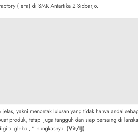
actory (TeFa) di SMK Antartika 2 Sidoarjo.
 jelas, yakni mencetak lulusan yang tidak hanya andal sebag
uat produk, tetapi juga tangguh dan siap bersaing di lansk
igital global, ” pungkasnya. (
Vit/IJ
)