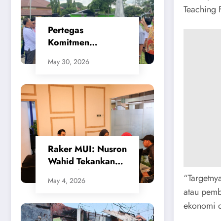
Teaching F
Pertegas
Komitmen
Penataan Kota,
May 30, 2026
SMSI Apresiasi
Gerak Cepat
Walikota Cilegon
​Raker MUI: Nusron
Wahid Tekankan
Keseimbangan
“Targetnya
May 4, 2026
Sistem
atau pemb
Penanggulangan
ekonomi d
Bencana