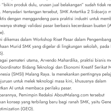
 “bikin produk dulu, urusan jual belakangan” sudah tidak re
al. Menyadari tantangan tersebut, SMK Antartika 2 Sidoarjo
aktis dengan menggandeng para praktisi industri untuk memb
swanya strategi validasi pasar berbasis kecerdasan buatan (Ar
e).
ini dikemas dalam Workshop Riset Pasar dalam Pengemban
haan Murid SMK yang digelar di lingkungan sekolah, pada
6).
bagai pemateri utama, Arvendo Mahardika, praktisi bisnis m
 Koordinator Bidang Teknologi dan Ekonomi Kreatif Serikat 
onesia (SMSI) Malang Raya. Ia menekankan pentingnya pela
ejuruan untuk melek teknologi masa kini, khususnya dalam
kan AI untuk membaca perilaku pasar.
parannya, Pemimpin Redaksi AboutMalang.com tersebut
an konsep yang terbilang baru bagi ranah SMK, yaitu Gene
timization (GEO).