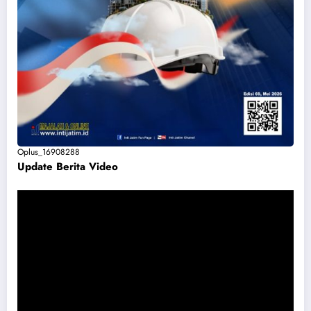
Oplus_16908288
Update Berita Vide
o