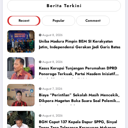
Berita Terkini
Recent
Popular
Comment
August 8, 2026
Uniba Madura Pimpin BEM SI Kerakyatan
Jatim, Independensi Gerakan Jadi Garis Batas
August 8, 2026
Kasus Korupsi Tunjangan Perumahan DPRD
Ponorogo Terkuak, Partai Nasdem Inisiatif
Kembalikan Uang Rp 748 Juta
August 7, 2026
Biaya “Perintilan” Sekolah Masih Mencekik,
Dikpora Magetan Buka Suara Soal Polemik
Seragam dan Modul
August 6, 2026
BGN Copot 137 Kepala Dapur SPPG, Sinyal
Tegas Zero Tolerance Keracunan Makanan