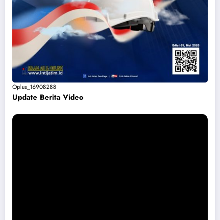
Oplus_16908288
Update Berita Vide
o