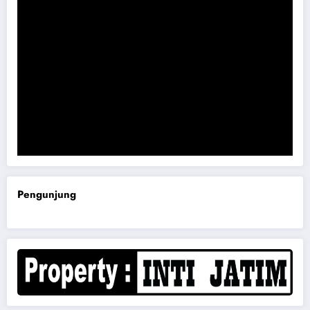
Komisi B DPRD Magetan Minta RDP Kaitan Job Fair 2025
Pengunjung