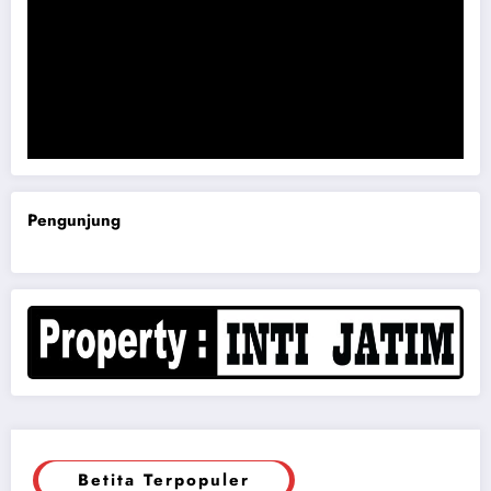
Komisi B DPRD Magetan Minta RDP Kaitan Job Fair 2025
Pengunjung
Betita Terpopuler