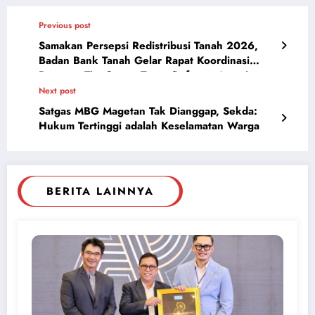
Previous post
Samakan Persepsi Redistribusi Tanah 2026,
Badan Bank Tanah Gelar Rapat Koordinasi
Bersama Tim Gugus Tugas Reforma Agraria
Ngawi
Next post
Satgas MBG Magetan Tak Dianggap, Sekda:
Hukum Tertinggi adalah Keselamatan Warga
BERITA LAINNYA