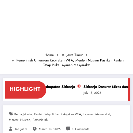
Home
Jawa Timur
Pemerintah Umumkan Kebijakan WFA, Menteri Nusron Pastikan Kantah
Tetap Buka Layanan Masyarakat
at Kabupaten Sidoarjo
Sidoarjo Darurat Miras dan Narkoba, ForPiS Desa
HIGHLIGHT
July 18, 2026
,
,
,
,
Berita Jakarta
Kantah Tetap Buka
Kebijakan WFA
Layanan Masyarakat
,
Menteri Nusron
Pemerintah
Inti Jatim
March 13, 2026
0 Comments