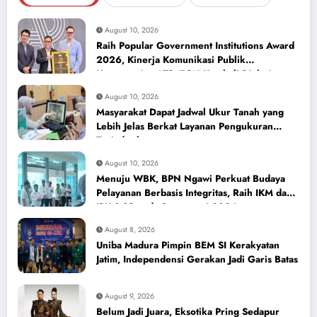
August 10, 2026
Raih Popular Government Institutions Award
2026, Kinerja Komunikasi Publik
Kementerian ATR/BPN Kembali Diakui
August 10, 2026
Masyarakat Dapat Jadwal Ukur Tanah yang
Lebih Jelas Berkat Layanan Pengukuran
Terjadwal
August 10, 2026
Menuju WBK, BPN Ngawi Perkuat Budaya
Pelayanan Berbasis Integritas, Raih IKM dan
IPK 3,89 pada Semester I 2026
August 8, 2026
Uniba Madura Pimpin BEM SI Kerakyatan
Jatim, Independensi Gerakan Jadi Garis Batas
August 9, 2026
Belum Jadi Juara, Eksotika Pring Sedapur