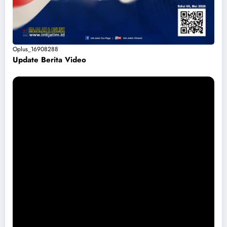
Oplus_16908288
Update Berita Vide
o