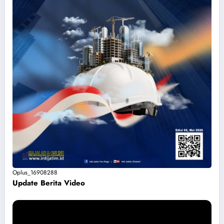
Oplus_16908288
Update Berita Vide
o