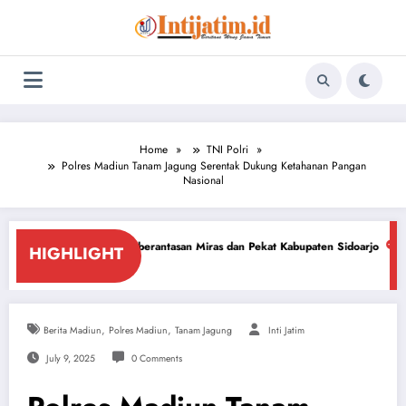
Skip
to
content
Home
TNI Polri
Polres Madiun Tanam Jagung Serentak Dukung Ketahanan Pangan
Nasional
g Pemberantasan Miras dan Pekat Kabupaten Sidoarjo
Sidoarjo Darurat M
HIGHLIGHT
July 18, 2026
,
,
Berita Madiun
Polres Madiun
Tanam Jagung
Inti Jatim
July 9, 2025
0 Comments