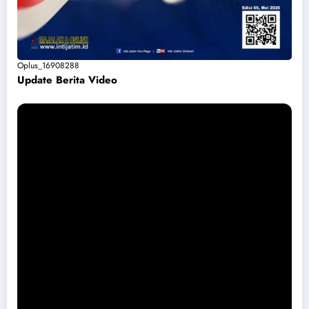
Oplus_16908288
Update Berita Vide
o