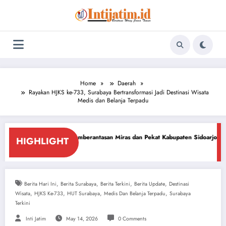
Skip
to
content
Home
Daerah
Rayakan HJKS ke-733, Surabaya Bertransformasi Jadi Destinasi Wisata
Medis dan Belanja Terpadu
 Pemberantasan Miras dan Pekat Kabupaten Sidoarjo
Sidoarjo Darurat Mi
HIGHLIGHT
July 18, 2026
,
,
,
,
Berita Hari Ini
Berita Surabaya
Berita Terkini
Berita Update
Destinasi
,
,
,
,
Wisata
HJKS Ke-733
HUT Surabaya
Medis Dan Belanja Terpadu
Surabaya
Terkini
Inti Jatim
May 14, 2026
0 Comments