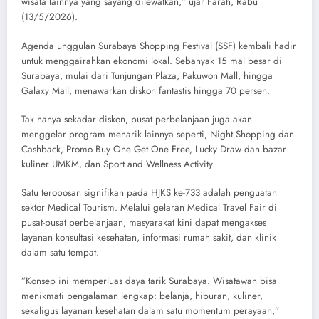
wisata lainnya yang sayang dilewatkan,” ujar Farah, Rabu
(13/5/2026).
​Agenda unggulan Surabaya Shopping Festival (SSF) kembali hadir
untuk menggairahkan ekonomi lokal. Sebanyak 15 mal besar di
Surabaya, mulai dari Tunjungan Plaza, Pakuwon Mall, hingga
Galaxy Mall, menawarkan diskon fantastis hingga 70 persen.
​Tak hanya sekadar diskon, pusat perbelanjaan juga akan
menggelar program menarik lainnya seperti, ​Night Shopping dan
Cashback, ​Promo Buy One Get One Free, ​Lucky Draw dan bazar
kuliner UMKM, dan ​Sport and Wellness Activity.
​Satu terobosan signifikan pada HJKS ke-733 adalah penguatan
sektor Medical Tourism. Melalui gelaran Medical Travel Fair di
pusat-pusat perbelanjaan, masyarakat kini dapat mengakses
layanan konsultasi kesehatan, informasi rumah sakit, dan klinik
dalam satu tempat.
​”Konsep ini memperluas daya tarik Surabaya. Wisatawan bisa
menikmati pengalaman lengkap: belanja, hiburan, kuliner,
sekaligus layanan kesehatan dalam satu momentum perayaan,”