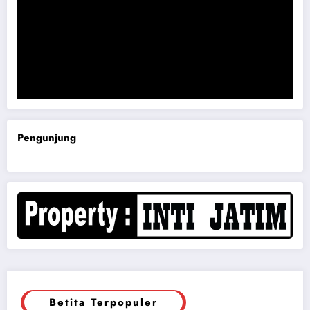
Komisi B DPRD Magetan Minta RDP Kaitan Job Fair 2025
Pengunjung
Betita Terpopuler