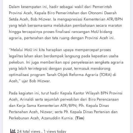
Dalam kesempatan ini, hadir sebagai wakil dari Pemerintah
Provinsi Aceh, Kepala Biro Pemerintahan dan Otonomi Daerah
Setda Aceh, Bob Mizwar. Ia mengapresiasi Kementerian ATR/BPN
yang telah bersama-sama melakukan pembahasan secara maraton
hingga tercapainya proses finalisasi rancangan MoU bidang
agraria, pertanahan dan tata ruang dengan Provinsi Aceh ini.
“Melalui MoU ini kita harapkan upaya mempercepat proses
legalitas lahan akan berdampak langsung pada kepastian usaha
pekebun. Ini juga memberikan opsi penyelesaian sengketa agraria
yang lebih terintegrasi dengan pusat, termasuk mendorong
optimalisasi program Tanah Objek Reforma Agraria (TORA) di
Aceh,” ujar Bob Mizwar.
Pada kegiatan ini, turut hadir Kepala Kantor Wilayah BPN Provinsi
Aceh, Arinaldi serta sejumlah perwakilan dari Biro Perencanaan
dan Kerja Sama Kementerian ATR/BPN; Plh. Kepala Dinas
Pertanahan Aceh, Nizwar; serta Plt. Kepala Dinas Pertanian dan
Perkebunan Aceh, Azanuddin Kurnia. (
Tim
)
24 total views
, 1 views today