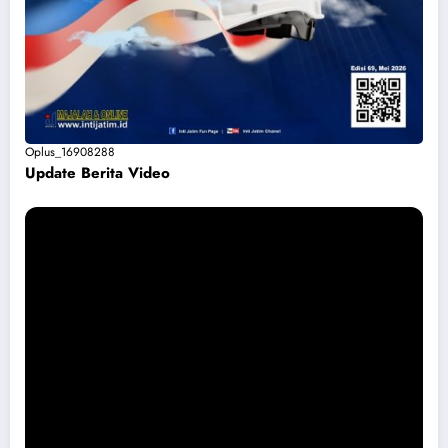
Oplus_16908288
Update Berita Vide
o