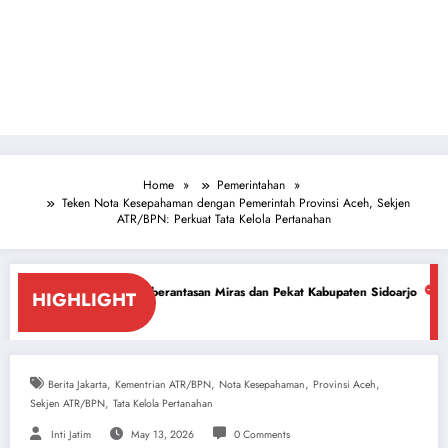
Home
Pemerintahan
Teken Nota Kesepahaman dengan Pemerintah Provinsi Aceh, Sekjen
ATR/BPN: Perkuat Tata Kelola Pertanahan
emberantasan Miras dan Pekat Kabupaten Sidoarjo
Sidoarjo Darurat Mira
HIGHLIGHT
July 18, 2026
,
,
,
,
Berita Jakarta
Kementrian ATR/BPN
Nota Kesepahaman
Provinsi Aceh
,
Sekjen ATR/BPN
Tata Kelola Pertanahan
Inti Jatim
May 13, 2026
0 Comments