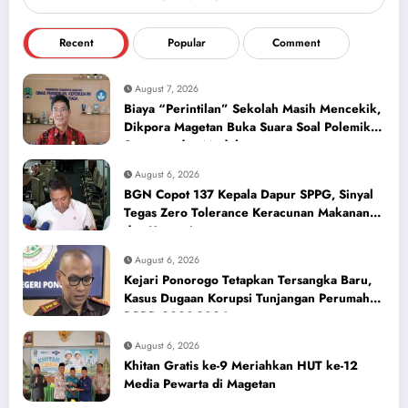
Recent
Popular
Comment
August 7, 2026
Biaya “Perintilan” Sekolah Masih Mencekik,
Dikpora Magetan Buka Suara Soal Polemik
Seragam dan Modul
August 6, 2026
BGN Copot 137 Kepala Dapur SPPG, Sinyal
Tegas Zero Tolerance Keracunan Makanan
dan Korupsi
August 6, 2026
Kejari Ponorogo Tetapkan Tersangka Baru,
Kasus Dugaan Korupsi Tunjangan Perumahan
DPRD 2023-2026
August 6, 2026
Khitan Gratis ke-9 Meriahkan HUT ke-12
Media Pewarta di Magetan