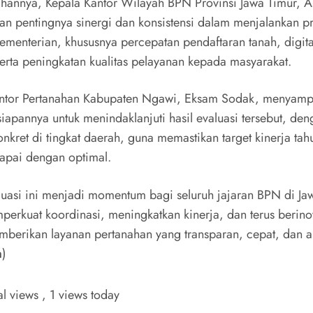
hannya, Kepala Kantor Wilayah BPN Provinsi Jawa Timur, A
n pentingnya sinergi dan konsistensi dalam menjalankan 
kementerian, khususnya percepatan pendaftaran tanah, digita
serta peningkatan kualitas pelayanan kepada masyarakat.
ntor Pertanahan Kabupaten Ngawi, Eksam Sodak, menyamp
iapannya untuk menindaklanjuti hasil evaluasi tersebut, den
onkret di tingkat daerah, guna memastikan target kinerja ta
capai dengan optimal.
luasi ini menjadi momentum bagi seluruh jajaran BPN di Ja
perkuat koordinasi, meningkatkan kinerja, dan terus berino
berikan layanan pertanahan yang transparan, cepat, dan a
m
)
al views
, 1 views today