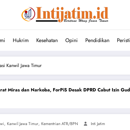
mi
Hukrim
Kesehatan
Opini
Pendidikan
Perist
asi Kanwil Jawa Timur
koba, ForPiS Desak DPRD Cabut Izin Gudang Berkedok Toko
,
,
wi
Kanwil Jawa Timur
Kementrian ATR/BPN
Inti Jatim