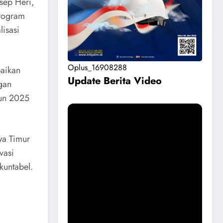
sep Heri,
program
lisasi
Oplus_16908288
aikan
Update Berita Vide
o
gan
hun 2025
wa Timur
vasi
kuntabel.
Permohonan Maaf dari Pemkab