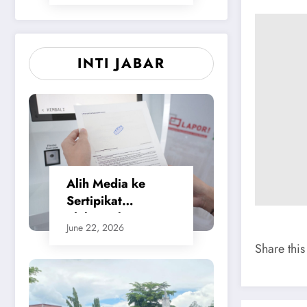
INTI JABAR
Alih Media ke
Sertipikat
Elektronik,
June 22, 2026
Masyarakat
Share this
Merasa Jauh Lebih
Praktis dan
Berikan Rasa
Aman