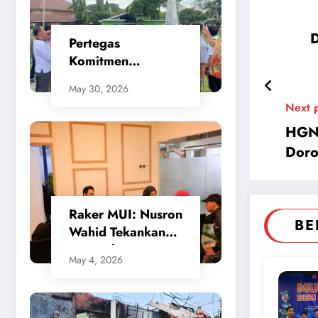
D
Pertegas
Komitmen
Penataan Kota,
May 30, 2026
SMSI Apresiasi
Next 
Gerak Cepat
HGN 
Walikota Cilegon
Doro
​Raker MUI: Nusron
BE
Wahid Tekankan
Keseimbangan
May 4, 2026
Sistem
Penanggulangan
Bencana