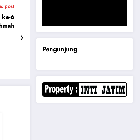
Komisi B DPRD Magetan Minta RDP
us post
Kaitan Job Fair 2025
 ke-6
ahmah
Pengunjung