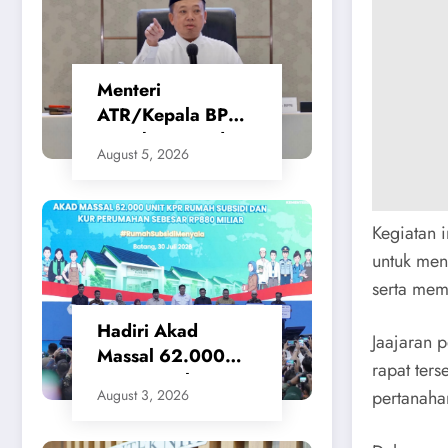
DPRD 2023-
2026
Menteri
ATR/Kepala BPN
Tetapkan Standar
August 5, 2026
Waktu Layanan
untuk Pengukuran
Tanah dan
Kegiatan i
Peralihan Hak
untuk men
serta mem
Hadiri Akad
Jaajaran 
Massal 62.000
rapat ter
KPR Rumah
pertanaha
August 3, 2026
Subsidi, Menteri
Nusron: Legalitas