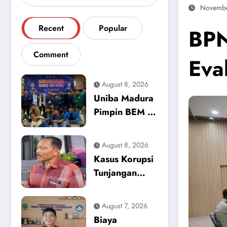
Novembe
Recent
Popular
BPN
Comment
Eva
August 8, 2026
Uniba Madura
Pimpin BEM SI
Kerakyatan
Jatim,
August 8, 2026
Independensi
Kasus Korupsi
Gerakan Jadi
Tunjangan
Garis Batas
Perumahan
DPRD
August 7, 2026
Ponorogo
Biaya