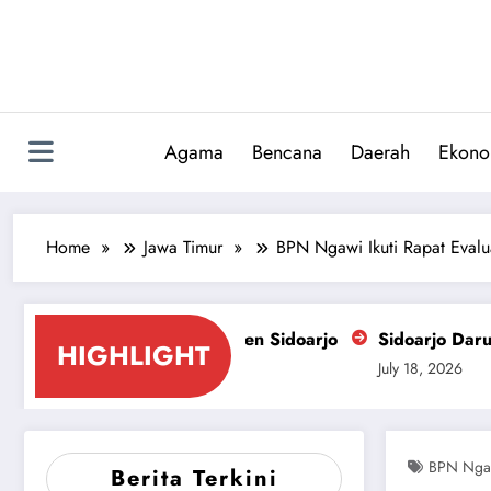
Skip
to
content
Agama
Bencana
Daerah
Ekono
Home
Jawa Timur
BPN Ngawi Ikuti Rapat Evalu
 Kabupaten Sidoarjo
Sidoarjo Darurat Miras dan Nar
HIGHLIGHT
July 18, 2026
BPN Nga
Berita Terkini