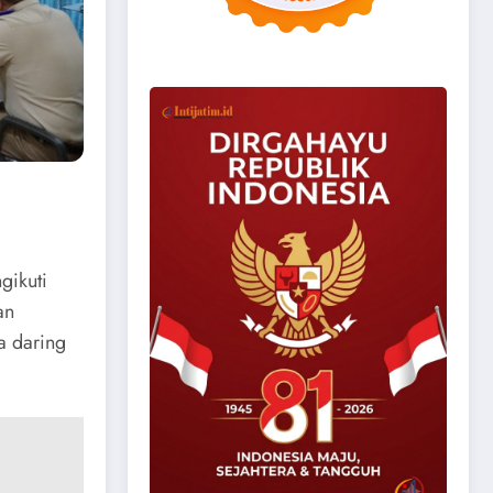
gikuti
an
a daring