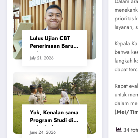
Dalam ara
Tanah Beri
menekanka
Kepastian bagi
Masyarakat
prioritas 
layanan, 
Lulus Ujian CBT
Kepala Ka
Penerimaan Baru,
bahwa kes
Calon Taruna/i
July 21, 2026
langkah k
Politeknik Agraria
STPN Ikuti Seleksi
dapat ter
Lanjutan
Rapat eva
untuk mem
dalam mem
(
Mei/Ti
Yuk, Kenalan sama
Program Studi di
Politeknik Agraria
34 tot
June 24, 2026
STPN