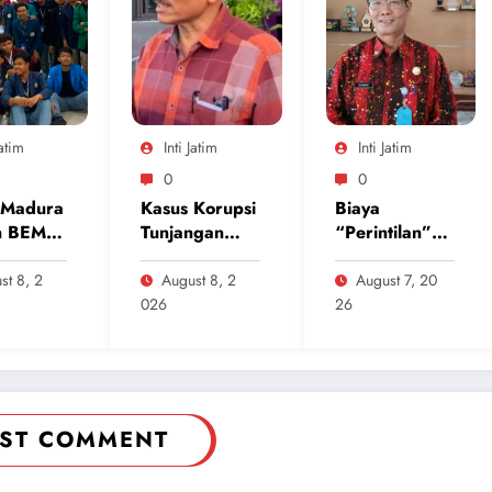
Jatim
Inti Jatim
Inti Jatim
0
0
 Madura
Kasus Korupsi
Biaya
n BEM
Tunjangan
“Perintilan”
rakyatan
Perumahan
Sekolah Masih
DPRD
Mencekik,
st 8, 2
August 8, 2
August 7, 20
endensi
Ponorogo
Dikpora
026
26
an Jadi
Terkuak,
Magetan Buka
Batas
Partai
Suara Soal
Nasdem
Polemik
Inisiatif
Seragam dan
Kembalikan
Modul
ST COMMENT
Uang Rp 748
Juta