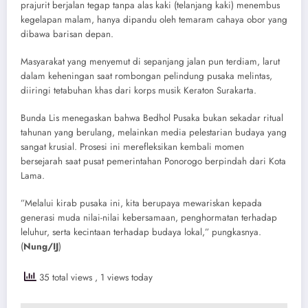
prajurit berjalan tegap tanpa alas kaki (telanjang kaki) menembus
kegelapan malam, hanya dipandu oleh temaram cahaya obor yang
dibawa barisan depan.
Masyarakat yang menyemut di sepanjang jalan pun terdiam, larut
dalam keheningan saat rombongan pelindung pusaka melintas,
diiringi tetabuhan khas dari korps musik Keraton Surakarta.
​Bunda Lis menegaskan bahwa Bedhol Pusaka bukan sekadar ritual
tahunan yang berulang, melainkan media pelestarian budaya yang
sangat krusial. Prosesi ini merefleksikan kembali momen
bersejarah saat pusat pemerintahan Ponorogo berpindah dari Kota
Lama.
​”Melalui kirab pusaka ini, kita berupaya mewariskan kepada
generasi muda nilai-nilai kebersamaan, penghormatan terhadap
leluhur, serta kecintaan terhadap budaya lokal,” pungkasnya.
(
Nung/IJ
)
35 total views
, 1 views today