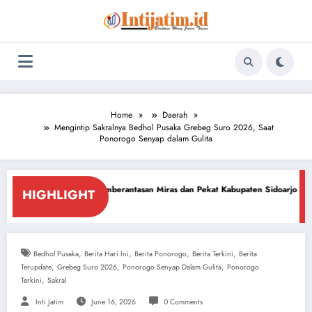
Skip
to
content
Home
Daerah
Mengintip Sakralnya Bedhol Pusaka Grebeg Suro 2026, Saat
Ponorogo Senyap dalam Gulita
emberantasan Miras dan Pekat Kabupaten Sidoarjo
Sidoarjo Darurat Mira
HIGHLIGHT
July 18, 2026
,
,
,
,
Bedhol Pusaka
Berita Hari Ini
Berita Ponorogo
Berita Terkini
Berita
,
,
,
Terupdate
Grebeg Suro 2026
Ponorogo Senyap Dalam Gulita
Ponorogo
,
Terkini
Sakral
Inti Jatim
June 16, 2026
0 Comments