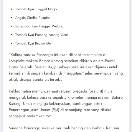
​Tombak Kyai Tunggul Nogo
Angkin Cindhe Puspito
Songsong Kyai Tunggul Wulung
Tombak Kyai Pamong Among Geni
Tombak Kyai Bromo Geni
​”Kelima pusaka Ponorogo ini akan diinapkan semalam di
kompleks makam Batoro Katong sebelum dikirab dalam Pawai
Lintas Sejarah. Setelah itu, pusaka-pusaka ini akan dijamas untuk
kemudian disimpan kembali di Pringgitan,” jelas perempuan yang
akrab disapa Bunda Lis tersebut.
​Kekhidmatan memuncak saat ratusan bregada (prajurit) mulai
mengarak kelima pusaka sejauh 5 kilometer menuju makam Batoro
Katong. Untuk menjaga kekhusyukan, sambungan listrik
Penerangan Jalan Umum (PJU) di sepanjang rute yang dilalui
sengaja dipadamkan total.
​Suasana Ponorogo seketika berubah hening dan syahdu. Ratusan