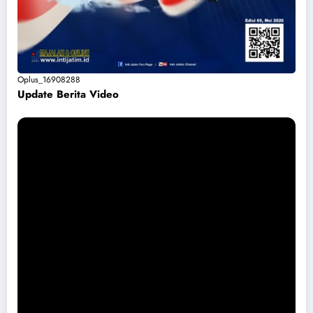
Oplus_16908288
Update Berita Vide
o