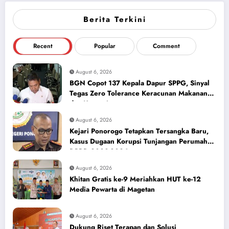
Berita Terkini
Recent
Popular
Comment
August 6, 2026
BGN Copot 137 Kepala Dapur SPPG, Sinyal
Tegas Zero Tolerance Keracunan Makanan
dan Korupsi
August 6, 2026
Kejari Ponorogo Tetapkan Tersangka Baru,
Kasus Dugaan Korupsi Tunjangan Perumahan
DPRD 2023-2026
August 6, 2026
Khitan Gratis ke-9 Meriahkan HUT ke-12
Media Pewarta di Magetan
August 6, 2026
Dukung Riset Terapan dan Solusi