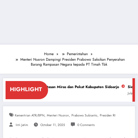
Home
Pemerintahan
Menteri Nusron Dampingi Presiden Prabowo Saksikan Penyerahan
Barang Rampasan Negara kepada PT Timah Tbk
ntasan Miras dan Pekat Kabupaten Sidoarjo
Sidoarjo Darurat Miras dan
HIGHLIGHT
July 18, 2026
,
,
,
Kementrian ATR/BPN
Menteri Nusron
Prabowo Subianto
Presiden RI
Inti Jatim
October 11, 2025
0 Comments