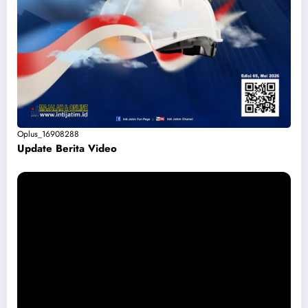
Oplus_16908288
Update Berita Vide
o