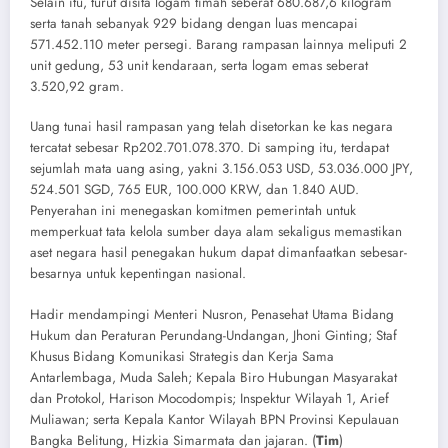
Selain itu, turut disita logam timah seberat 680.687,6 kilogram
serta tanah sebanyak 929 bidang dengan luas mencapai
571.452.110 meter persegi. Barang rampasan lainnya meliputi 2
unit gedung, 53 unit kendaraan, serta logam emas seberat
3.520,92 gram.
Uang tunai hasil rampasan yang telah disetorkan ke kas negara
tercatat sebesar Rp202.701.078.370. Di samping itu, terdapat
sejumlah mata uang asing, yakni 3.156.053 USD, 53.036.000 JPY,
524.501 SGD, 765 EUR, 100.000 KRW, dan 1.840 AUD.
Penyerahan ini menegaskan komitmen pemerintah untuk
memperkuat tata kelola sumber daya alam sekaligus memastikan
aset negara hasil penegakan hukum dapat dimanfaatkan sebesar-
besarnya untuk kepentingan nasional.
Hadir mendampingi Menteri Nusron, Penasehat Utama Bidang
Hukum dan Peraturan Perundang-Undangan, Jhoni Ginting; Staf
Khusus Bidang Komunikasi Strategis dan Kerja Sama
Antarlembaga, Muda Saleh; Kepala Biro Hubungan Masyarakat
dan Protokol, Harison Mocodompis; Inspektur Wilayah 1, Arief
Muliawan; serta Kepala Kantor Wilayah BPN Provinsi Kepulauan
Bangka Belitung, Hizkia Simarmata dan jajaran. (
Tim
)