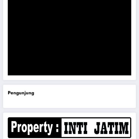
Komisi B DPRD Magetan Minta RDP Kaitan Job Fair 2025
Pengunjung