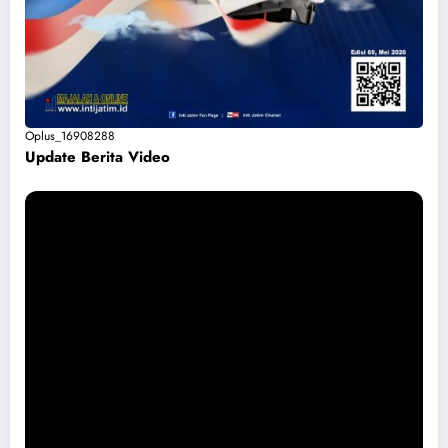
Oplus_16908288
Update Berita Vide
o