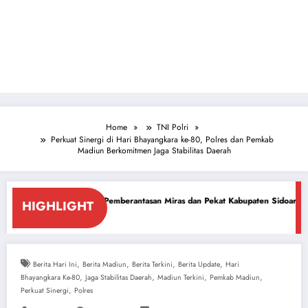
Home
TNI Polri
Perkuat Sinergi di Hari Bhayangkara ke-80, Polres dan Pemkab
Madiun Berkomitmen Jaga Stabilitas Daerah
 Pemberantasan Miras dan Pekat Kabupaten Sidoarjo
Sidoarjo Darurat Mi
HIGHLIGHT
July 18, 2026
,
,
,
,
Berita Hari Ini
Berita Madiun
Berita Terkini
Berita Update
Hari
,
,
,
,
Bhayangkara Ke-80
Jaga Stabilitas Daerah
Madiun Terkini
Pemkab Madiun
,
Perkuat Sinergi
Polres