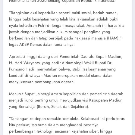
Nomor 5 Tahun 2026 tentang Kepolisian Republik Indonesia.
​”Rangkaian aksi kepedulian seperti bakti sosial, bedah rumah,
hingga bakti kesehatan yang telah kita laksanakan adalah bukti
nyata kehadiran Polri di tengah masyarakat. Amanah ini harus kita
jawab dengan menjadikan hukum sebagai panglima yang
berkeadilan dan tetap berpijak pada hak asasi manusia (HAM),”
tegas AKBP Kemas dalam amanatnya.
​Apresiasi tinggi datang dari Pemerintah Daerah. Bupati Madiun,
H. Hari Wuryanto, yang hadir didampingi Wakil Bupati Dr.
Purnomo Hadi, menyatakan bahwa, stabilitas keamanan yang
kondusif di wilayah Madiun merupakan modal utama dalam
menyukseskan pembangunan daerah.
​Menurut Bupati, sinergi antara kepolisian dan pemerintah daerah
menjadi kunci penting untuk mewujudkan visi Kabupaten Madiun
yang Bersahaja (Bersih, Sehat, dan Sejahtera).
​”Tantangan ke depan semakin kompleks. Kolaborasi ini perlu terus
kita perkuat, terutama dalam menghadapi pesatnya
perkembangan teknologi, ancaman kejahatan siber, hingga