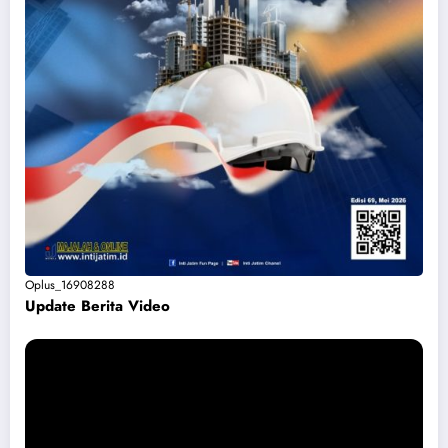
Oplus_16908288
Update Berita Vide
o