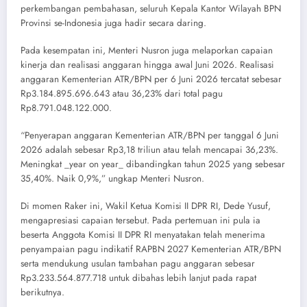
perkembangan pembahasan, seluruh Kepala Kantor Wilayah BPN
Provinsi se-Indonesia juga hadir secara daring.
Pada kesempatan ini, Menteri Nusron juga melaporkan capaian
kinerja dan realisasi anggaran hingga awal Juni 2026. Realisasi
anggaran Kementerian ATR/BPN per 6 Juni 2026 tercatat sebesar
Rp3.184.895.696.643 atau 36,23% dari total pagu
Rp8.791.048.122.000.
“Penyerapan anggaran Kementerian ATR/BPN per tanggal 6 Juni
2026 adalah sebesar Rp3,18 triliun atau telah mencapai 36,23%.
Meningkat _year on year_ dibandingkan tahun 2025 yang sebesar
35,40%. Naik 0,9%,” ungkap Menteri Nusron.
Di momen Raker ini, Wakil Ketua Komisi II DPR RI, Dede Yusuf,
mengapresiasi capaian tersebut. Pada pertemuan ini pula ia
beserta Anggota Komisi II DPR RI menyatakan telah menerima
penyampaian pagu indikatif RAPBN 2027 Kementerian ATR/BPN
serta mendukung usulan tambahan pagu anggaran sebesar
Rp3.233.564.877.718 untuk dibahas lebih lanjut pada rapat
berikutnya.