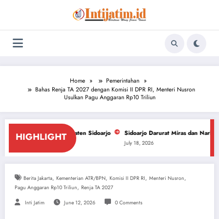
Skip
to
content
Home
Pemerintahan
Bahas Renja TA 2027 dengan Komisi II DPR RI, Menteri Nusron
Usulkan Pagu Anggaran Rp10 Triliun
en Sidoarjo
Sidoarjo Darurat Miras dan Narkoba, ForPiS Desak DPRD Cab
HIGHLIGHT
July 18, 2026
,
,
,
,
Berita Jakarta
Kementerian ATR/BPN
Komisi II DPR RI
Menteri Nusron
,
Pagu Anggaran Rp10 Triliun
Renja TA 2027
Inti Jatim
June 12, 2026
0 Comments