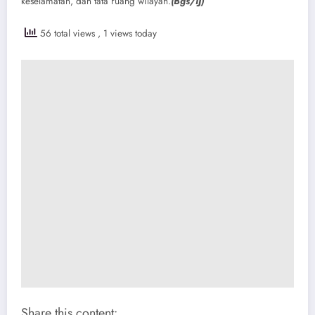
keselamatan, dan tata ruang wilayah.
(Bgs/IJ)
56 total views
, 1 views today
Share this content: