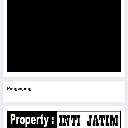
Komisi B DPRD Magetan Minta RDP Kaitan Job Fair 2025
Pengunjung