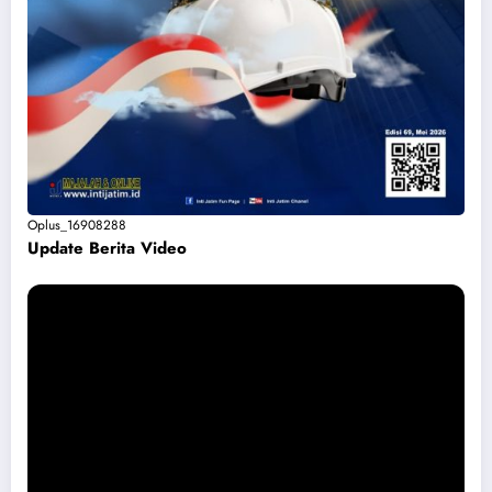
Oplus_16908288
Update Berita Vide
o