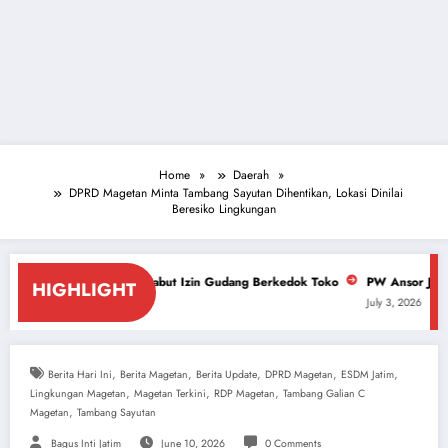
Home
Daerah
DPRD Magetan Minta Tambang Sayutan Dihentikan, Lokasi Dinilai
Beresiko Lingkungan
DPRD Cabut Izin Gudang Berkedok Toko
PW Ansor Jatim Desak Polda Bongk
HIGHLIGHT
July 3, 2026
,
,
,
,
,
Berita Hari Ini
Berita Magetan
Berita Update
DPRD Magetan
ESDM Jatim
,
,
,
Lingkungan Magetan
Magetan Terkini
RDP Magetan
Tambang Galian C
,
Magetan
Tambang Sayutan
Bagus Inti Jatim
June 10, 2026
0 Comments