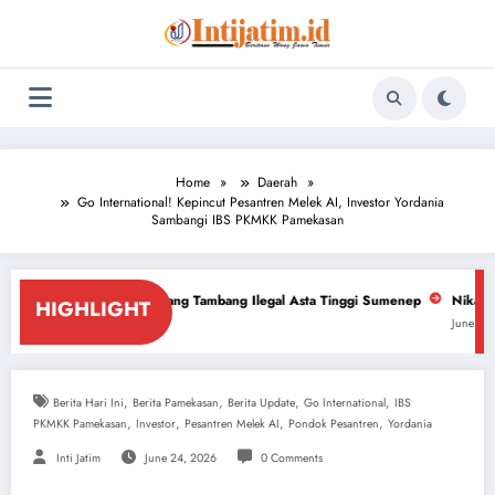
Skip
to
content
Home
Daerah
Go International! Kepincut Pesantren Melek AI, Investor Yordania
Sambangi IBS PKMKK Pamekasan
 Dalang Tambang Ilegal Asta Tinggi Sumenep
Nikah Massal: Pemkot Mojoke
HIGHLIGHT
June 29, 2026
,
,
,
,
Berita Hari Ini
Berita Pamekasan
Berita Update
Go International
IBS
,
,
,
,
PKMKK Pamekasan
Investor
Pesantren Melek AI
Pondok Pesantren
Yordania
Inti Jatim
June 24, 2026
0 Comments