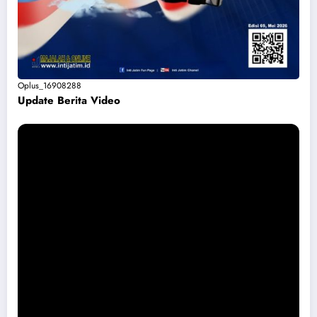
Oplus_16908288
Update Berita Vide
o