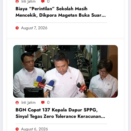
Inti Jatim
0
Biaya “Perintilan” Sekolah Masih
Mencekik, Dikpora Magetan Buka Suara
Soal Polemik Seragam dan Modul
August 7, 2026
Inti Jatim
0
BGN Copot 137 Kepala Dapur SPPG,
Sinyal Tegas Zero Tolerance Keracunan
Makanan dan Korupsi
August 6, 2026