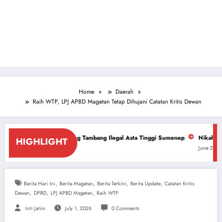
Home
Daerah
Raih WTP, LPJ APBD Magetan Tetap Dihujani Catatan Kritis Dewan
ang Tambang Ilegal Asta Tinggi Sumenep
Nikah Massal: Pemkot Mojokerto
HIGHLIGHT
June 29, 2026
,
,
,
,
Berita Hari Ini
Berita Magetan
Berita Terkini
Berita Update
Catatan Kritis
,
,
,
Dewan
DPRD
LPJ APBD Magetan
Raih WTP
Inti Jatim
July 1, 2026
0 Comments