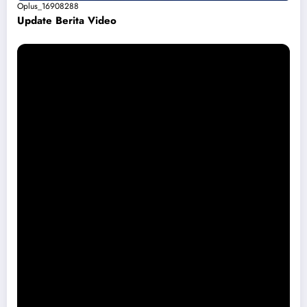
Oplus_16908288
Update Berita Vide
o
Permohonan Maaf dari Pemkab Magetan Soal Puskesmas Sukomoro
Viral