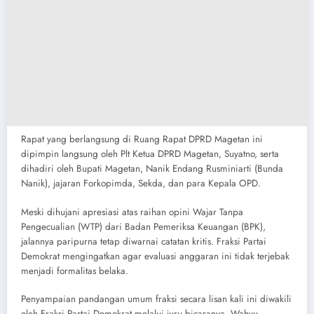
​Rapat yang berlangsung di Ruang Rapat DPRD Magetan ini
dipimpin langsung oleh Plt Ketua DPRD Magetan, Suyatno, serta
dihadiri oleh Bupati Magetan, Nanik Endang Rusminiarti (Bunda
Nanik), jajaran Forkopimda, Sekda, dan para Kepala OPD.
​Meski dihujani apresiasi atas raihan opini Wajar Tanpa
Pengecualian (WTP) dari Badan Pemeriksa Keuangan (BPK),
jalannya paripurna tetap diwarnai catatan kritis. Fraksi Partai
Demokrat mengingatkan agar evaluasi anggaran ini tidak terjebak
menjadi formalitas belaka.
​Penyampaian pandangan umum fraksi secara lisan kali ini diwakili
oleh Fraksi Partai Demokrat melalui juru bicaranya, Wahyu