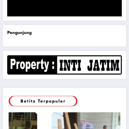
Komisi B DPRD Magetan Minta RDP Kaitan Job Fair 2025
Pengunjung
Betita Terpopuler