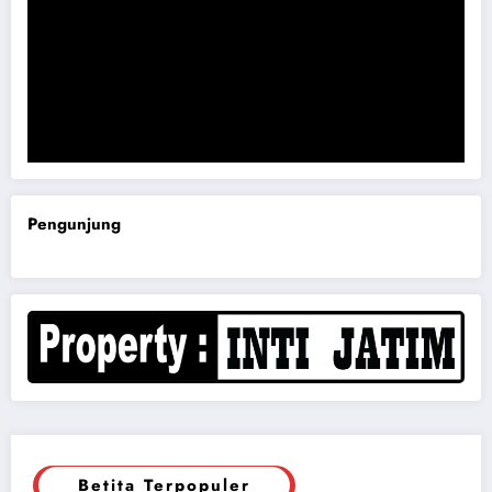
Komisi B DPRD Magetan Minta RDP Kaitan Job Fair 2025
Pengunjung
Betita Terpopuler