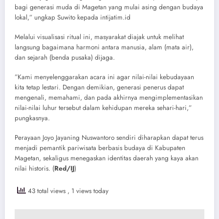
bagi generasi muda di Magetan yang mulai asing dengan budaya
lokal,” ungkap Suwito kepada intijatim.id
Melalui visualisasi ritual ini, masyarakat diajak untuk melihat
langsung bagaimana harmoni antara manusia, alam (mata air),
dan sejarah (benda pusaka) dijaga.
​”Kami menyelenggarakan acara ini agar nilai-nilai kebudayaan
kita tetap lestari. Dengan demikian, generasi penerus dapat
mengenali, memahami, dan pada akhirnya mengimplementasikan
nilai-nilai luhur tersebut dalam kehidupan mereka sehari-hari,”
pungkasnya.
​Perayaan Joyo Jayaning Nuswantoro sendiri diharapkan dapat terus
menjadi pemantik pariwisata berbasis budaya di Kabupaten
Magetan, sekaligus menegaskan identitas daerah yang kaya akan
nilai historis. (
Red/IJ
)
43 total views
, 1 views today