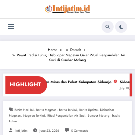
Skip
to
content
Home
Daerah
Rawat Tradisi Luhur, Disbudpar Magetan Gelar Ritual Pengambilan Air
Suci di Sumber Molang
tasan Miras dan Pekat Kabupaten Sidoarjo
Sidoarjo Darurat Miras dan N
HIGHLIGHT
July 18, 2026
,
,
,
,
Berita Hari Ini
Berita Magetan
Berita Terkini
Berita Update
Disbudpar
,
,
,
,
Magetan
Magetan Terkini
Ritual Pengambilan Air Suci
Sumber Molang
Tradisi
Luhur
Inti Jatim
June 23, 2026
0 Comments