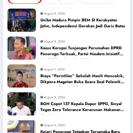
August 8, 2026
Uniba Madura Pimpin BEM SI Kerakyatan
Jatim, Independensi Gerakan Jadi Garis Batas
August 8, 2026
Kasus Korupsi Tunjangan Perumahan DPRD
Ponorogo Terkuak, Partai Nasdem Inisiatif
Kembalikan Uang Rp 748 Juta
August 7, 2026
Biaya “Perintilan” Sekolah Masih Mencekik,
Dikpora Magetan Buka Suara Soal Polemik
Seragam dan Modul
August 6, 2026
BGN Copot 137 Kepala Dapur SPPG, Sinyal
Tegas Zero Tolerance Keracunan Makanan
dan Korupsi
August 6, 2026
Kejari Ponorogo Tetapkan Tersangka Baru,