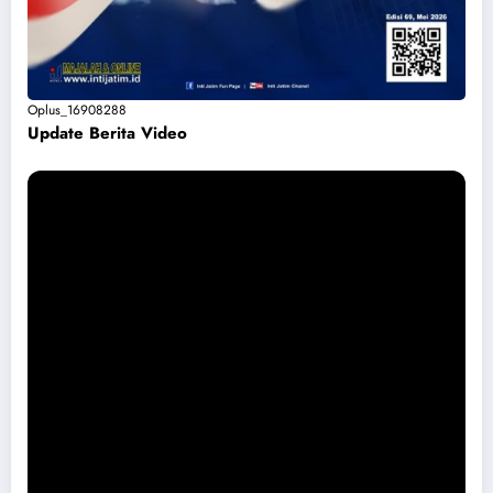
Oplus_16908288
Update Berita Vide
o