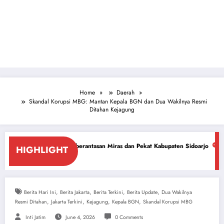
Home
Daerah
Skandal Korupsi MBG: Mantan Kepala BGN dan Dua Wakilnya Resmi
Ditahan Kejagung
Pemberantasan Miras dan Pekat Kabupaten Sidoarjo
Sidoarjo Darurat Mir
HIGHLIGHT
July 18, 2026
,
,
,
,
Berita Hari Ini
Berita Jakarta
Berita Terkini
Berita Update
Dua Wakilnya
,
,
,
,
Resmi Ditahan
Jakarta Terkini
Kejagung
Kepala BGN
Skandal Korupsi MBG
Inti Jatim
June 4, 2026
0 Comments