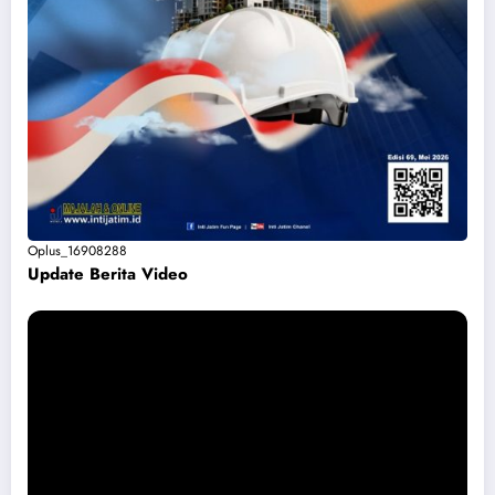
Oplus_16908288
Update Berita Vide
o