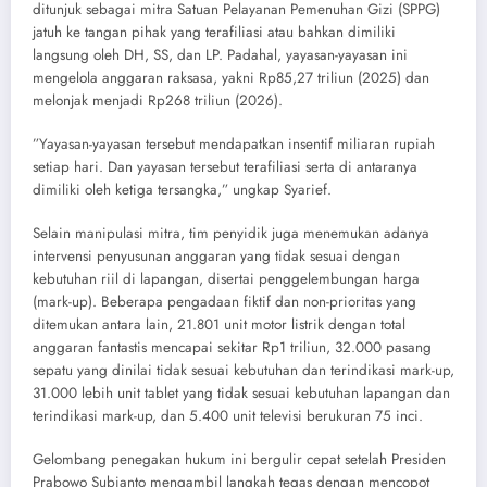
ditunjuk sebagai mitra Satuan Pelayanan Pemenuhan Gizi (SPPG)
jatuh ke tangan pihak yang terafiliasi atau bahkan dimiliki
langsung oleh DH, SS, dan LP. Padahal, yayasan-yayasan ini
mengelola anggaran raksasa, yakni Rp85,27 triliun (2025) dan
melonjak menjadi Rp268 triliun (2026).
​”Yayasan-yayasan tersebut mendapatkan insentif miliaran rupiah
setiap hari. Dan yayasan tersebut terafiliasi serta di antaranya
dimiliki oleh ketiga tersangka,” ungkap Syarief.
​Selain manipulasi mitra, tim penyidik juga menemukan adanya
intervensi penyusunan anggaran yang tidak sesuai dengan
kebutuhan riil di lapangan, disertai penggelembungan harga
(mark-up). Beberapa pengadaan fiktif dan non-prioritas yang
ditemukan antara lain, ​21.801 unit motor listrik dengan total
anggaran fantastis mencapai sekitar Rp1 triliun, 32.000 pasang
sepatu yang dinilai tidak sesuai kebutuhan dan terindikasi mark-up,
​31.000 lebih unit tablet yang tidak sesuai kebutuhan lapangan dan
terindikasi mark-up, dan 5.400 unit televisi berukuran 75 inci.
​Gelombang penegakan hukum ini bergulir cepat setelah Presiden
Prabowo Subianto mengambil langkah tegas dengan mencopot