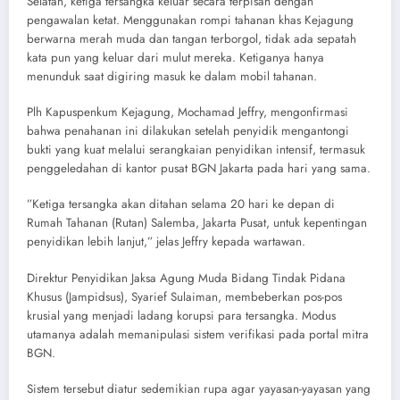
Selatan, ketiga tersangka keluar secara terpisah dengan
pengawalan ketat. Menggunakan rompi tahanan khas Kejagung
berwarna merah muda dan tangan terborgol, tidak ada sepatah
kata pun yang keluar dari mulut mereka. Ketiganya hanya
menunduk saat digiring masuk ke dalam mobil tahanan.
​Plh Kapuspenkum Kejagung, Mochamad Jeffry, mengonfirmasi
bahwa penahanan ini dilakukan setelah penyidik mengantongi
bukti yang kuat melalui serangkaian penyidikan intensif, termasuk
penggeledahan di kantor pusat BGN Jakarta pada hari yang sama.
​”Ketiga tersangka akan ditahan selama 20 hari ke depan di
Rumah Tahanan (Rutan) Salemba, Jakarta Pusat, untuk kepentingan
penyidikan lebih lanjut,” jelas Jeffry kepada wartawan.
​Direktur Penyidikan Jaksa Agung Muda Bidang Tindak Pidana
Khusus (Jampidsus), Syarief Sulaiman, membeberkan pos-pos
krusial yang menjadi ladang korupsi para tersangka. Modus
utamanya adalah memanipulasi sistem verifikasi pada portal mitra
BGN.
​Sistem tersebut diatur sedemikian rupa agar yayasan-yayasan yang